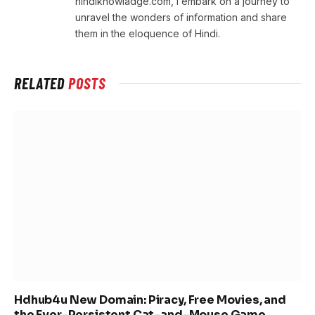
hindiknowladge.com, I embark on a journey to
unravel the wonders of information and share
them in the eloquence of Hindi.
RELATED
POSTS
Hdhub4u New Domain: Piracy, Free Movies, and
the Ever-Persistent Cat-and-Mouse Game