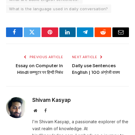
What is the language used in daily conversation?
Facebook
Twitter
Pinterest
LinkedIn
Telegram
Reddit
Email
PREVIOUS ARTICLE
NEXT ARTICLE
Essay on Computer In
Daily use Sentences
Hindi कम्प्यूटर पर हिन्दी निबंध
English | 100 अंग्रेजी वाक्य
Shivam Kasyap
Website
Facebook
I'm Shivam Kasyap, a passionate explorer of the
vast realm of knowledge. At