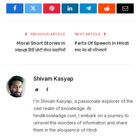
Facebook
Twitter
Pinterest
LinkedIn
Telegram
Reddit
Email
PREVIOUS ARTICLE
NEXT ARTICLE
Moral Short Stories In
Parts Of Speech In Hindi
Hindi हिंदी छोटी मोरल कहानियाँ
शब्द भेद की परिभाषायें
Shivam Kasyap
Website
Facebook
I'm Shivam Kasyap, a passionate explorer of the
vast realm of knowledge. At
hindiknowladge.com, I embark on a journey to
unravel the wonders of information and share
them in the eloquence of Hindi.