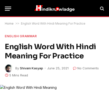
Home
>>
English Word With Hindi Meaning For Practice
ENGLISH GRAMMAR
English Word With Hindi
Meaning For Practice
By
Shivam Kasyap
June 25, 2021
No Comments
5 Mins Read