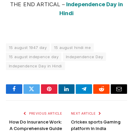
THE END ARTICAL –
Independence Day in
Hindi
15 august 1947 day
15 august hindi me
15 august indepence day
Independence Day
Independence Day in Hindi
Facebook
Twitter
Pinterest
LinkedIn
Telegram
Reddit
Email
PREVIOUS ARTICLE
NEXT ARTICLE
How Do Insurance Work:
Crickex sports Gaming
A Comprehensive Guide
platform in India