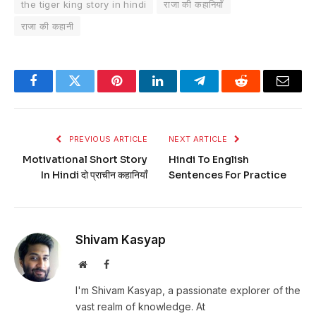
the tiger king story in hindi
राजा की कहानियाँ
राजा की कहानी
Facebook
Twitter
Pinterest
LinkedIn
Telegram
Reddit
Email
PREVIOUS ARTICLE
NEXT ARTICLE
Motivational Short Story
Hindi To English
In Hindi दो प्राचीन कहानियाँ
Sentences For Practice
Shivam Kasyap
Website
Facebook
I'm Shivam Kasyap, a passionate explorer of the
vast realm of knowledge. At