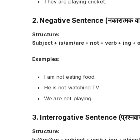
They are playing cricket.
2. Negative Sentence (नकारात्मक वाक
Structure:
Subject + is/am/are + not + verb + ing + 
Examples:
I am not eating food.
He is not watching TV.
We are not playing.
3. Interrogative Sentence (प्रश्नवाच
Structure:
Is/Am/Are + subject + verb + ing + object