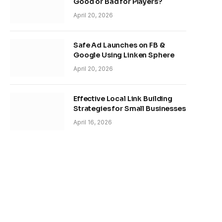
Good or Bad for Players?
April 20, 2026
Safe Ad Launches on FB &
Google Using Linken Sphere
April 20, 2026
Effective Local Link Building
Strategies for Small Businesses
April 16, 2026