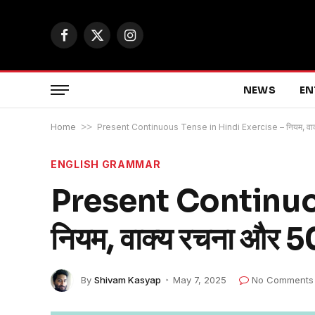
Facebook
X
Instagram
(Twitter)
NEWS
EN
Home
>>
Present Continuous Tense in Hindi Exercise – नियम, वाक्य
ENGLISH GRAMMAR
Present Continuo
नियम, वाक्य रचना और 50
By
Shivam Kasyap
May 7, 2025
No Comments