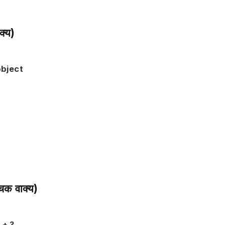
्य)
object
क वाक्य)
 + ?