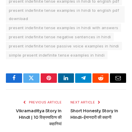
present indefinite tense examples in hindi to english pdf
present indefinite tense examples in hindi to english pdf
download
present indefinite tense examples in hindi with answers
present indefinite tense negative sentences in hindi
present indefinite tense passive voice examples in hindi
simple present indefinite tense examples in hindi
Facebook
Twitter
Pinterest
LinkedIn
Telegram
Reddit
Email
PREVIOUS ARTICLE
NEXT ARTICLE
Vikramaditya Story in
Short Honesty Story in
Hindi | 10 विक्रमादित्य की
Hindi-ईमानदारी की कहानी
कहानियां