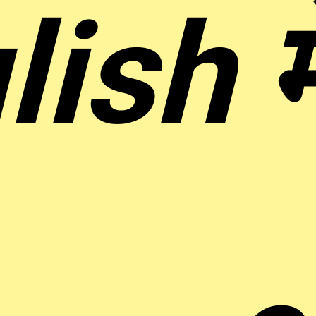
ish मे