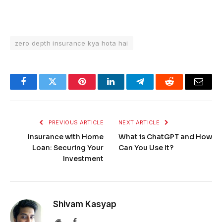
zero depth insurance kya hota hai
Facebook
Twitter
Pinterest
LinkedIn
Telegram
Reddit
Email
PREVIOUS ARTICLE
NEXT ARTICLE
Insurance with Home
What is ChatGPT and How
Loan: Securing Your
Can You Use It?
Investment
Shivam Kasyap
Website
Facebook