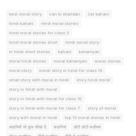
best moral story
can ki imandari
cat kahani
hindi kahani
hindi moral stories
hindi moral stories for class 5
hindi moral stories short
hindi moral story
in hindi short stories
kahani
kahaniyan
moral hindi stories
moral kahaniyan
moral stories
moral story
moral story in hindi for class 10
small story with moral in hindi
story hindi moral
story in hindi with moral
story in hindi with moral for class 10
story in hindi with moral for class 7
story of moral
story with moral in hindi
top 10 moral stories in hindi
कहानियाँ जो कुछ सीखा दें
कहानियां
छोटी छोटी कहाँक्या