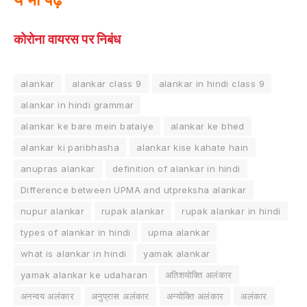
कोरोना वायरस पर निबंध
alankar
alankar class 9
alankar in hindi class 9
alankar in hindi grammar
alankar ke bare mein bataiye
alankar ke bhed
alankar ki paribhasha
alankar kise kahate hain
anupras alankar
definition of alankar in hindi
Difference between UPMA and utpreksha alankar
nupur alankar
rupak alankar
rupak alankar in hindi
types of alankar in hindi
upma alankar
what is alankar in hindi
yamak alankar
yamak alankar ke udaharan
अतिशयोक्ति अलंकार
अनन्वय अलंकार
अनुप्रास अलंकार
अन्योक्ति अलंकार
अलंकार