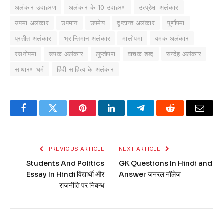
अलंकार उदाहरण
अलंकार के 10 उदाहरण
उत्प्रेक्षा अलंकार
उपमा अलंकार
उपमान
उपमेय
दृष्टान्त अलंकार
पूर्णोपमा
प्रतीत अलंकार
भ्रान्तिमान अलंकार
मालोपमा
यमक अलंकार
रसनोपमा
रूपक अलंकार
लुप्तोपमा
वाचक शब्द
सन्देह अलंकार
साधारण धर्म
हिंदी साहित्य के अलंकार
Facebook
Twitter
Pinterest
LinkedIn
Telegram
Reddit
Email
PREVIOUS ARTICLE
NEXT ARTICLE
Students And Politics
GK Questions In Hindi and
Essay In Hindi विद्यार्थी और
Answer जनरल नॉलेज
राजनीति पर निबन्ध