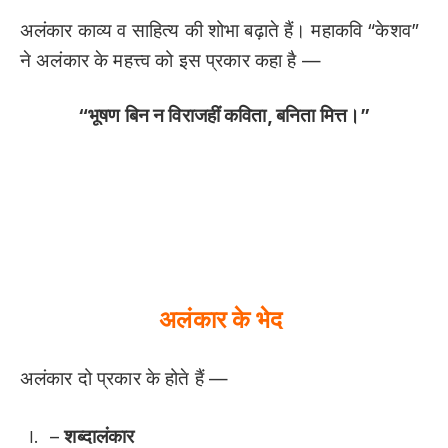
अलंकार काव्य व साहित्य की शोभा बढ़ाते हैं। महाकवि “केशव”
ने अलंकार के महत्त्व को इस प्रकार कहा है —
“भूषण बिन न विराजहीं कविता, बनिता मित्त।”
Alankar In Hindi/Alankar Hindi me/Alankar
Example in Hindi /अलंकार का अर्थ /अलंकार की
परिभाषा/अलंकार के भाग/Alankar In Hindi With
Example /Alankar In Hindi
अलंकार के भेद
अलंकार दो प्रकार के होते हैं —
–
शब्दालंकार