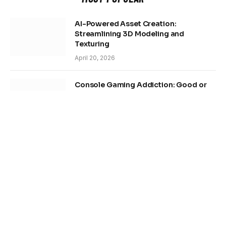
AI-Powered Asset Creation:
Streamlining 3D Modeling and
Texturing
April 20, 2026
Console Gaming Addiction: Good or
Bad for Players?
April 20, 2026
Safe Ad Launches on FB & Google
Using Linken Sphere
April 20, 2026
Effective Local Link Building Strategies
for Small Businesses
April 16, 2026